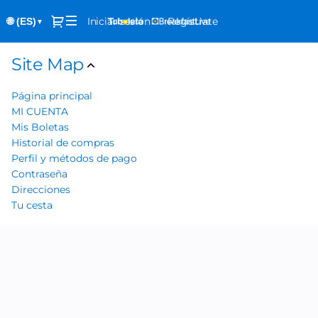
Site
Diálogo
Iniciar sesión
Regístrate
🌐 (ES)
Map
▼
-
Tuboleta.com
Site Map
Página principal
MI CUENTA
Mis Boletas
Historial de compras
Perfil y métodos de pago
Contraseña
Direcciones
Tu cesta